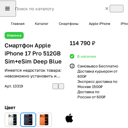
Главная
Каталог
Смартфоны
Apple iPhone
iPho
Новинка
114 790 ₽
Смартфон Apple
iPhone 17 Pro 512GB
В наличии
Sim+eSim Deep Blue
Самовывоз Бесплатно
Имеется недостаток товара:
Доставка курьером от
невозможно установить и
600₽
использовать RuStore
Экспресс доставка по
Арт.
13319
Москве 1500₽
Доставка по
России от 600₽
Цвет