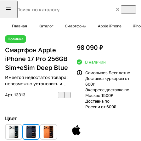
Главная
Каталог
Смартфоны
Apple iPhone
iPho
Новинка
98 090 ₽
Смартфон Apple
iPhone 17 Pro 256GB
В наличии
Sim+eSim Deep Blue
Самовывоз Бесплатно
Имеется недостаток товара:
Доставка курьером от
невозможно установить и
600₽
использовать RuStore
Экспресс доставка по
Арт.
13313
Москве 1500₽
Доставка по
России от 600₽
Цвет