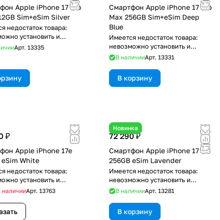
фон Apple iPhone 17 Pro
Смартфон Apple iPhone 17 Pro
12GB Sim+eSim Silver
Max 256GB Sim+eSim Deep
Blue
я недостаток товара:
ожно установить и
Имеется недостаток товара:
зовать RuStore
невозможно установить и
личии
Арт.
13335
использовать RuStore
В наличии
Арт.
13331
орзину
В корзину
Новинка
0 ₽
72 290 ₽
фон Apple iPhone 17e
Смартфон Apple iPhone 17
 eSim White
256GB eSim Lavender
я недостаток товара:
Имеется недостаток товара:
ожно установить и
невозможно установить и
зовать RuStore
использовать RuStore
в наличии
Арт.
13763
В наличии
Арт.
13281
азать
В корзину