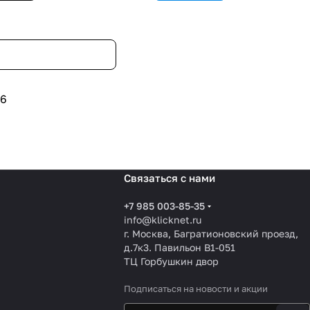
6
Связаться с нами
+7 985 003-85-35
info@klicknet.ru
г. Москва, Багратионовский проезд,
д.7к3. Павильон B1-051
ТЦ Горбушкин двор
Подписаться
на новости и акции