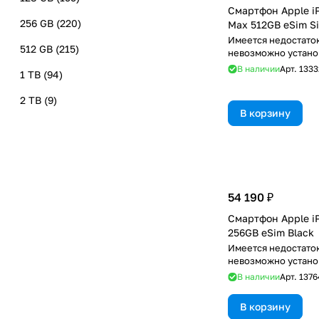
Смартфон Apple iP
256 GB
(
220
)
Max 512GB eSim Si
Имеется недостаток
512 GB
(
215
)
невозможно устано
использовать RuSto
В наличии
Арт.
1333
1 TB
(
94
)
2 TB
(
9
)
В корзину
54 190 ₽
Смартфон Apple i
256GB eSim Black
Имеется недостаток
невозможно устано
использовать RuSto
В наличии
Арт.
1376
В корзину