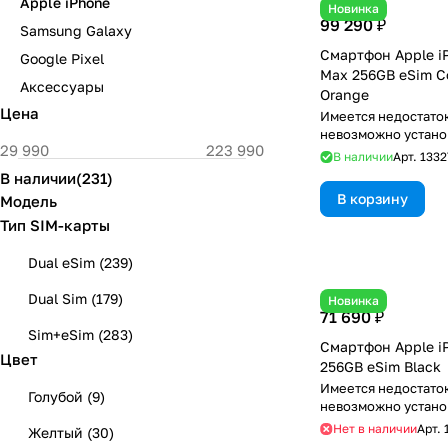
Apple iPhone
Новинка
99 290 ₽
Samsung Galaxy
Смартфон Apple iP
Google Pixel
Max 256GB eSim C
Аксессуары
Orange
Цена
Имеется недостаток
невозможно устано
использовать RuSto
В наличии
Арт.
1332
В наличии
(
231
)
В корзину
Модель
Тип SIM-карты
Dual eSim
(
239
)
Dual Sim
(
179
)
Новинка
71 690 ₽
Sim+eSim
(
283
)
Смартфон Apple i
Цвет
256GB eSim Black
Имеется недостаток
Голубой
(
9
)
невозможно устано
использовать RuSto
Нет в наличии
Арт.
Желтый
(
30
)