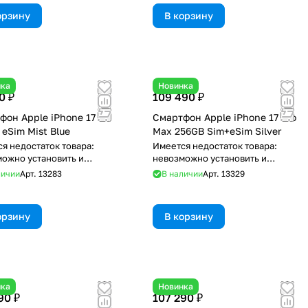
орзину
В корзину
нка
Новинка
0 ₽
109 490 ₽
фон Apple iPhone 17
Смартфон Apple iPhone 17 Pro
eSim Mist Blue
Max 256GB Sim+eSim Silver
я недостаток товара:
Имеется недостаток товара:
ожно установить и
невозможно установить и
зовать RuStore
использовать RuStore
личии
Арт.
13283
В наличии
Арт.
13329
орзину
В корзину
нка
Новинка
90 ₽
107 290 ₽