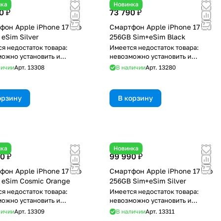
нка
Новинка
0 ₽
73 790 ₽
фон Apple iPhone 17 Pro
Смартфон Apple iPhone 17
eSim Silver
256GB Sim+eSim Black
я недостаток товара:
Имеется недостаток товара:
ожно установить и
невозможно установить и
зовать RuStore
использовать RuStore
личии
Арт.
13308
В наличии
Арт.
13280
орзину
В корзину
нка
Новинка
0 ₽
99 990 ₽
фон Apple iPhone 17 Pro
Смартфон Apple iPhone 17 Pro
 eSim Cosmic Orange
256GB Sim+eSim Silver
я недостаток товара:
Имеется недостаток товара:
ожно установить и
невозможно установить и
зовать RuStore
использовать RuStore
личии
Арт.
13309
В наличии
Арт.
13311