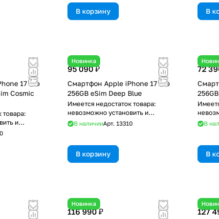
В корзину
В к
Новинка
Нови
95 090 ₽
72 39
hone 17 Pro
Смартфон Apple iPhone 17 Pro
Смарт
im Cosmic
256GB eSim Deep Blue
256GB 
Имеется недостаток товара:
Имеетс
невозможно установить и
невозм
 товара:
использовать RuStore
исполь
вить и
В наличии
Арт.
13310
В на
re
0
В корзину
В к
Новинка
Нови
116 990 ₽
127 4