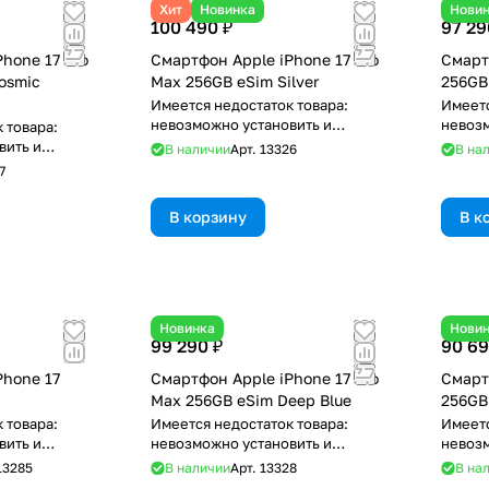
Хит
Новинка
Нови
100 490 ₽
97 29
hone 17 Pro
Смартфон Apple iPhone 17 Pro
Смарт
osmic
Max 256GB eSim Silver
256GB 
Имеется недостаток товара:
Имеетс
невозможно установить и
невозм
 товара:
использовать RuStore
исполь
вить и
В наличии
Арт.
13326
В на
re
7
В корзину
В к
Новинка
Нови
99 290 ₽
90 69
Phone 17
Смартфон Apple iPhone 17 Pro
Смарт
Max 256GB eSim Deep Blue
256GB
 товара:
Имеется недостаток товара:
Имеетс
вить и
невозможно установить и
невозм
re
использовать RuStore
исполь
13285
В наличии
Арт.
13328
В на