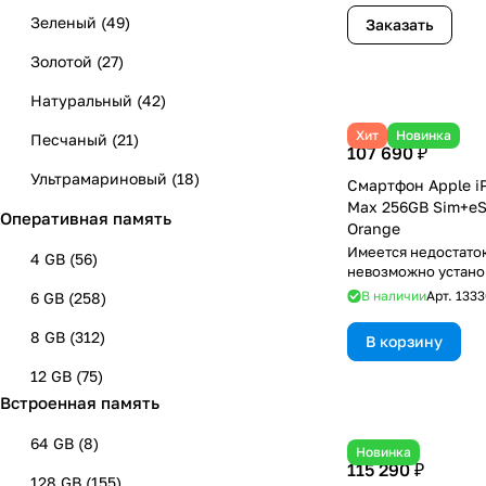
Зеленый
(
49
)
Заказать
Золотой
(
27
)
Натуральный
(
42
)
Хит
Новинка
Песчаный
(
21
)
107 690 ₽
Ультрамариновый
(
18
)
Смартфон Apple iP
Max 256GB Sim+eS
Оперативная память
Фиолетовый
(
45
)
Orange
Имеется недостаток
Черный
(
144
)
4 GB
(
56
)
невозможно устано
использовать RuSto
Белый
(
147
)
В наличии
Арт.
1333
6 GB
(
258
)
Синий
(
81
)
8 GB
(
312
)
В корзину
Красный
(
21
)
12 GB
(
75
)
Встроенная память
Оранжевый
(
21
)
64 GB
(
8
)
Розовый
(
46
)
Новинка
115 290 ₽
128 GB
(
155
)