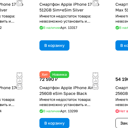
hone 17 Pro
Смартфон Apple iPhone 17 Pro
Смарт
lver
512GB Sim+eSim Silver
Max 5
 товара:
Имеется недостаток товара:
Имеетс
вить и
невозможно установить и
невозм
re
использовать RuStore
исполь
2
В наличии
Арт.
13317
В на
В корзину
В к
Хит
Новинка
72 590 ₽
54 19
Phone 17e
Смартфон Apple iPhone Air
Смарт
256GB eSim Space Black
256GB
 товара:
Имеется недостаток товара:
Имеетс
вить и
невозможно установить и
невозм
re
использовать RuStore
исполь
4
В наличии
Арт.
13299
Нет 
В корзину
Зак