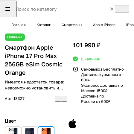
Главная
Каталог
Смартфоны
Apple iPhone
iPho
Новинка
101 990 ₽
Смартфон Apple
iPhone 17 Pro Max
В наличии
256GB eSim Cosmic
Самовывоз Бесплатно
Orange
Доставка курьером от
600₽
Имеется недостаток товара:
Экспресс доставка по
невозможно установить и
Москве 1500₽
использовать RuStore
Доставка по
Арт.
13327
России от 600₽
Цвет