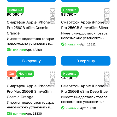
Новинка
Новинка
90 090 ₽
98 790 ₽
Смартфон Apple iPhone 17
Смартфон Apple iPhone 17
Pro 256GB eSim Cosmic
Pro 256GB Sim+eSim Silver
Orange
Имеется недостаток товара:
невозможно установить и
Имеется недостаток товара:
использовать RuStore
невозможно установить и
В наличии
Арт.
13311
использовать RuStore
В наличии
Арт.
13309
В корзину
В корзину
Хит
Новинка
Новинка
106 890 ₽
94 190 ₽
Смартфон Apple iPhone 17
Смартфон Apple iPhone 17
Pro Max 256GB Sim+eSim
Pro 256GB eSim Deep Blue
Cosmic Orange
Имеется недостаток товара:
невозможно установить и
Имеется недостаток товара:
использовать RuStore
невозможно установить и
В наличии
Арт.
13310
использовать RuStore
В наличии
Арт.
13330