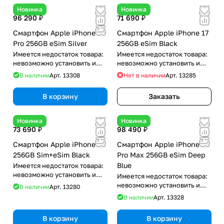
Новинка
Новинка
96 290 ₽
71 690 ₽
Смартфон Apple iPhone 17
Смартфон Apple iPhone 17
Pro 256GB eSim Silver
256GB eSim Black
Имеется недостаток товара:
Имеется недостаток товара:
невозможно установить и
невозможно установить и
использовать RuStore
использовать RuStore
В наличии
Арт.
13308
Нет в наличии
Арт.
13285
В корзину
Заказать
Новинка
Новинка
73 690 ₽
98 490 ₽
Смартфон Apple iPhone 17
Смартфон Apple iPhone 17
256GB Sim+eSim Black
Pro Max 256GB eSim Deep
Blue
Имеется недостаток товара:
невозможно установить и
Имеется недостаток товара:
использовать RuStore
невозможно установить и
В наличии
Арт.
13280
использовать RuStore
В наличии
Арт.
13328
В корзину
В корзину