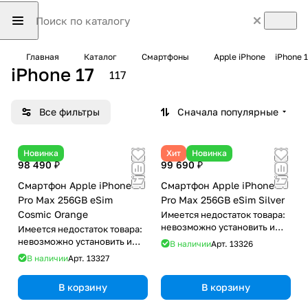
Главная
Каталог
Смартфоны
Apple iPhone
iPhone 1
iPhone 17
117
Все фильтры
Сначала популярные
Новинка
Хит
Новинка
98 490 ₽
99 690 ₽
Смартфон Apple iPhone 17
Смартфон Apple iPhone 17
Pro Max 256GB eSim
Pro Max 256GB eSim Silver
Cosmic Orange
Имеется недостаток товара:
невозможно установить и
Имеется недостаток товара:
использовать RuStore
невозможно установить и
В наличии
Арт.
13326
использовать RuStore
В наличии
Арт.
13327
В корзину
В корзину