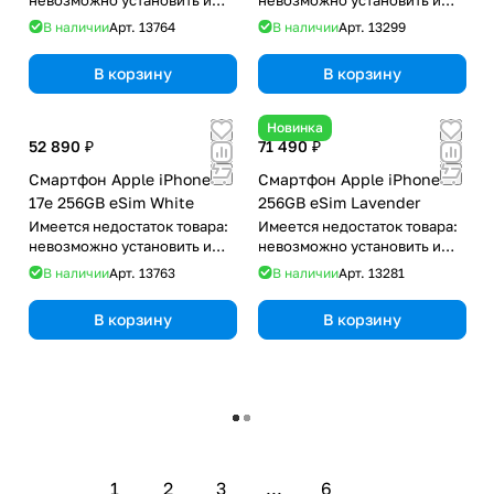
использовать RuStore
использовать RuStore
В наличии
Арт.
13764
В наличии
Арт.
13299
В корзину
В корзину
Новинка
52 890 ₽
71 490 ₽
Смартфон Apple iPhone
Смартфон Apple iPhone 17
17e 256GB eSim White
256GB eSim Lavender
Имеется недостаток товара:
Имеется недостаток товара:
невозможно установить и
невозможно установить и
использовать RuStore
использовать RuStore
В наличии
Арт.
13763
В наличии
Арт.
13281
В корзину
В корзину
Загрузить еще
1
2
3
...
6