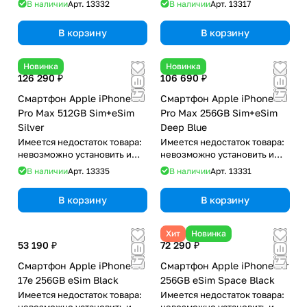
В наличии
Арт.
13332
В наличии
Арт.
13317
В корзину
В корзину
Новинка
Новинка
126 290 ₽
106 690 ₽
Смартфон Apple iPhone 17
Смартфон Apple iPhone 17
Pro Max 512GB Sim+eSim
Pro Max 256GB Sim+eSim
Silver
Deep Blue
Имеется недостаток товара:
Имеется недостаток товара:
невозможно установить и
невозможно установить и
использовать RuStore
использовать RuStore
В наличии
Арт.
13335
В наличии
Арт.
13331
В корзину
В корзину
Хит
Новинка
53 190 ₽
72 290 ₽
Смартфон Apple iPhone
Смартфон Apple iPhone Air
17e 256GB eSim Black
256GB eSim Space Black
Имеется недостаток товара:
Имеется недостаток товара:
невозможно установить и
невозможно установить и