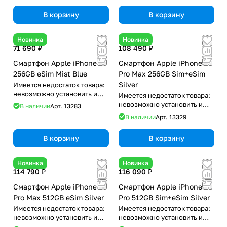
В корзину
В корзину
Новинка
Новинка
71 690 ₽
108 490 ₽
Смартфон Apple iPhone 17
Смартфон Apple iPhone 17
256GB eSim Mist Blue
Pro Max 256GB Sim+eSim
Silver
Имеется недостаток товара:
невозможно установить и
Имеется недостаток товара:
использовать RuStore
невозможно установить и
В наличии
Арт.
13283
использовать RuStore
В наличии
Арт.
13329
В корзину
В корзину
Новинка
Новинка
114 790 ₽
116 090 ₽
Смартфон Apple iPhone 17
Смартфон Apple iPhone 17
Pro Max 512GB eSim Silver
Pro 512GB Sim+eSim Silver
Имеется недостаток товара:
Имеется недостаток товара:
невозможно установить и
невозможно установить и
использовать RuStore
использовать RuStore