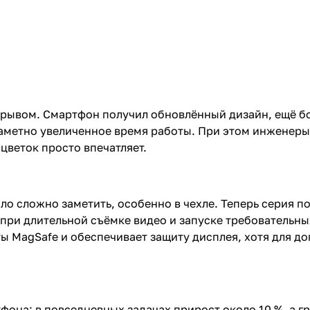
рорывом. Смартфон получил обновлённый дизайн, ещё 
аметно увеличенное время работы. При этом инженеры 
цветок просто впечатляет.
о сложно заметить, особенно в чехле. Теперь серия п
ри длительной съёмке видео и запуске требовательных
иты MagSafe и обеспечивает защиту дисплея, хотя для 
фона: в повседневных задачах прирост около 10 %, а 