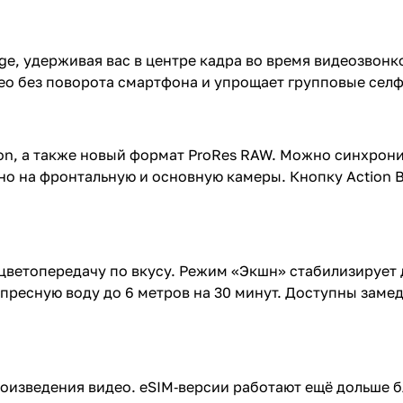
ge, удерживая вас в центре кадра во время видеозвон
ео без поворота смартфона и упрощает групповые селф
sion, а также новый формат ProRes RAW. Можно синхрон
но на фронтальную и основную камеры. Кнопку Action 
цветопередачу по вкусу. Режим «Экшн» стабилизирует
пресную воду до 6 метров на 30 минут. Доступны заме
роизведения видео. eSIM‑версии работают ещё дольше 