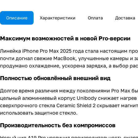
Описание
Характеристики
Оплата
Доставка
Максимум возможностей в новой Pro‑версии
Линейка iPhone Pro Max 2025 года стала настоящим п
почти догнал свежие MacBook, улучшенные камеры и з
продумано охлаждение, ускорена зарядка, а выбор рас
Полностью обновлённый внешний вид
Долгое время различия между поколениями Pro Max был
цельный алюминиевый корпус Unibody снижает нагрев п
сверхпрочного стекла Ceramic Shield 2 скрывает магн
использовать защитное стекло.
Производительность без компромиссов
Новый чип A19 Pro увеличил производительность смарт