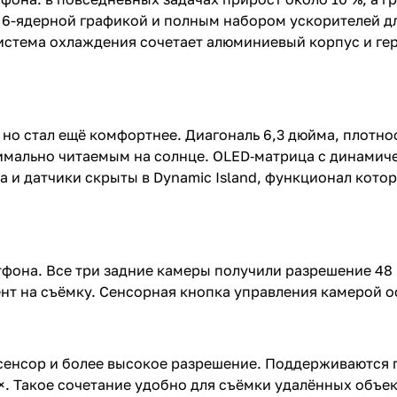
 с 6-ядерной графикой и полным набором ускорителей 
 система охлаждения сочетает алюминиевый корпус и г
 но стал ещё комфортнее. Диагональ 6,3 дюйма, плотнос
имально читаемым на солнце. OLED‑матрица с динамиче
 и датчики скрыты в Dynamic Island, функционал кото
тфона. Все три задние камеры получили разрешение 48
нт на съёмку. Сенсорная кнопка управления камерой ос
енсор и более высокое разрешение. Поддерживаются г
. Такое сочетание удобно для съёмки удалённых объек