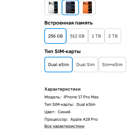
Встроенная память
256 GB
512 GB
1 TB
2 TB
Тип SIM-карты
Dual eSim
Dual Sim
Sim+eSim
Характеристики
Модель
:
iPhone 17 Pro Max
Тип SIM-карты
:
Dual eSim
Цвет
:
Синий
Процессор
:
Apple A19 Pro
Все характеристики