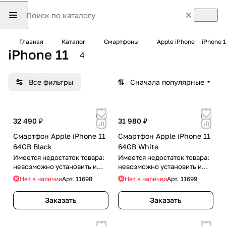
Главная
Каталог
Смартфоны
Apple iPhone
iPhone 1
iPhone 11
4
Все фильтры
Сначала популярные
32 490 ₽
31 980 ₽
Смартфон Apple iPhone 11
Смартфон Apple iPhone 11
64GB Black
64GB White
Имеется недостаток товара:
Имеется недостаток товара:
невозможно установить и
невозможно установить и
использовать RuStore
использовать RuStore
Нет в наличии
Арт.
11698
Нет в наличии
Арт.
11699
Заказать
Заказать