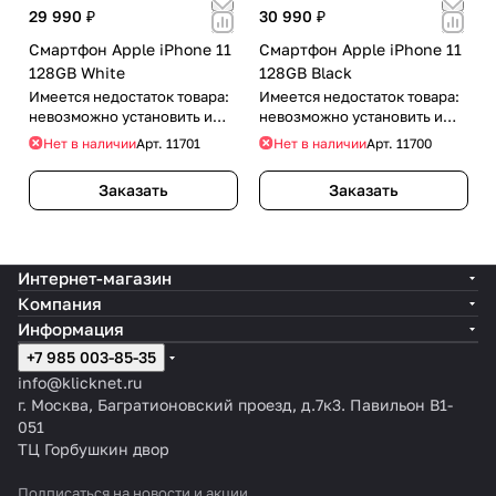
29 990 ₽
30 990 ₽
Смартфон Apple iPhone 11
Смартфон Apple iPhone 11
128GB White
128GB Black
Имеется недостаток товара:
Имеется недостаток товара:
невозможно установить и
невозможно установить и
использовать RuStore
использовать RuStore
Нет в наличии
Арт.
11701
Нет в наличии
Арт.
11700
Заказать
Заказать
Интернет-магазин
Компания
Информация
+7 985 003-85-35
info@klicknet.ru
г. Москва, Багратионовский проезд, д.7к3. Павильон B1-
051
ТЦ Горбушкин двор
Подписаться
на новости и акции