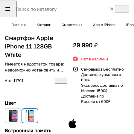
Главная
Каталог
Смартфоны
Apple iPhone
iPho
Смартфон Apple
29 990 ₽
iPhone 11 128GB
White
Нет в наличии
Имеется недостаток товара:
Самовывоз Бесплатно
невозможно установить и
Доставка курьером от
использовать RuStore
600₽
Арт.
11701
Экспресс доставка по
Москве 1500₽
Доставка по
России от 600₽
Цвет
Встроенная память