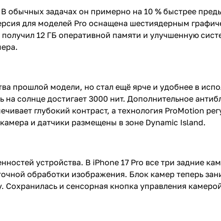
o. В обычных задачах он примерно на 10 % быстрее пре
 Версия для моделей Pro оснащена шестиядерным граф
получил 12 ГБ оперативной памяти и улучшенную сист
мера.
ва прошлой модели, но стал ещё ярче и удобнее в испо
ть на солнце достигает 3000 нит. Дополнительное анти
чивает глубокий контраст, а технология ProMotion рег
амера и датчики размещены в зоне Dynamic Island.
енностей устройства. В iPhone 17 Pro все три задние к
точной обработки изображения. Блок камер теперь зан
у. Сохранилась и сенсорная кнопка управления камеро