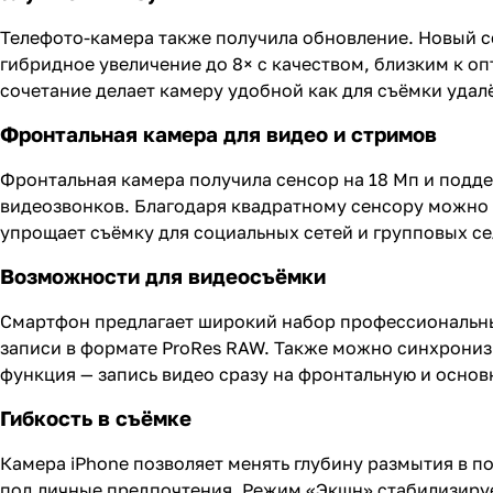
Телефото-камера также получила обновление. Новый с
гибридное увеличение до 8× с качеством, близким к о
сочетание делает камеру удобной как для съёмки удал
Фронтальная камера для видео и стримов
Фронтальная камера получила сенсор на 18 Мп и подде
видеозвонков. Благодаря квадратному сенсору можно 
упрощает съёмку для социальных сетей и групповых се
Возможности для видеосъёмки
Смартфон предлагает широкий набор профессиональны
записи в формате ProRes RAW. Также можно синхрониз
функция — запись видео сразу на фронтальную и основ
Гибкость в съёмке
Камера iPhone позволяет менять глубину размытия в п
под личные предпочтения. Режим «Экшн» стабилизиру