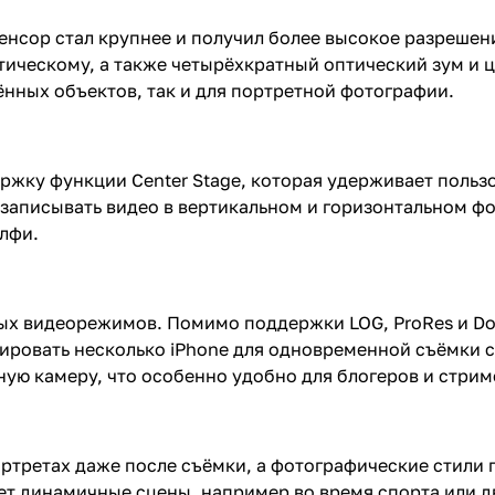
енсор стал крупнее и получил более высокое разреше
птическому, а также четырёхкратный оптический зум и 
ённых объектов, так и для портретной фотографии.
ржку функции Center Stage, которая удерживает пользо
записывать видео в вертикальном и горизонтальном фо
лфи.
х видеорежимов. Помимо поддержки LOG, ProRes и Dol
ировать несколько iPhone для одновременной съёмки с
ную камеру, что особенно удобно для блогеров и стрим
ортретах даже после съёмки, а фотографические стили
ет динамичные сцены, например во время спорта или 