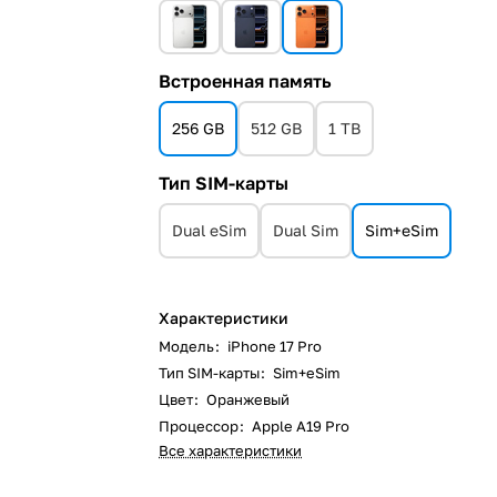
Встроенная память
256 GB
512 GB
1 TB
Тип SIM-карты
Dual eSim
Dual Sim
Sim+eSim
Характеристики
Модель
:
iPhone 17 Pro
Тип SIM-карты
:
Sim+eSim
Цвет
:
Оранжевый
Процессор
:
Apple A19 Pro
Все характеристики