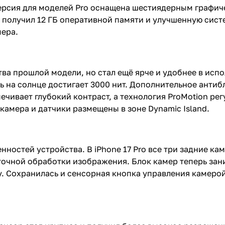
 Версия для моделей Pro оснащена шестиядерным граф
получил 12 ГБ оперативной памяти и улучшенную сист
мера.
ва прошлой модели, но стал ещё ярче и удобнее в испо
ть на солнце достигает 3000 нит. Дополнительное анти
чивает глубокий контраст, а технология ProMotion рег
амера и датчики размещены в зоне Dynamic Island.
енностей устройства. В iPhone 17 Pro все три задние к
точной обработки изображения. Блок камер теперь зан
у. Сохранилась и сенсорная кнопка управления камеро