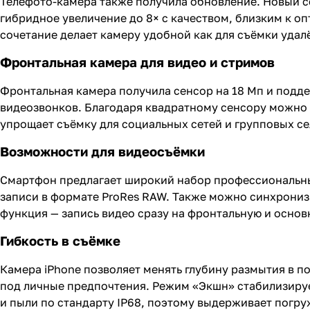
Телефото-камера также получила обновление. Новый с
гибридное увеличение до 8× с качеством, близким к о
сочетание делает камеру удобной как для съёмки удал
Фронтальная камера для видео и стримов
Фронтальная камера получила сенсор на 18 Мп и подде
видеозвонков. Благодаря квадратному сенсору можно 
упрощает съёмку для социальных сетей и групповых се
Возможности для видеосъёмки
Смартфон предлагает широкий набор профессиональны
записи в формате ProRes RAW. Также можно синхрониз
функция — запись видео сразу на фронтальную и основ
Гибкость в съёмке
Камера iPhone позволяет менять глубину размытия в п
под личные предпочтения. Режим «Экшн» стабилизиру
и пыли по стандарту IP68, поэтому выдерживает погруж