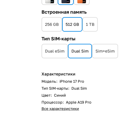
Встроенная память
256 GB
512 GB
1 TB
Тип SIM-карты
Dual eSim
Dual Sim
Sim+eSim
Характеристики
Модель
:
iPhone 17 Pro
Тип SIM-карты
:
Dual Sim
Цвет
:
Синий
Процессор
:
Apple A19 Pro
Все характеристики