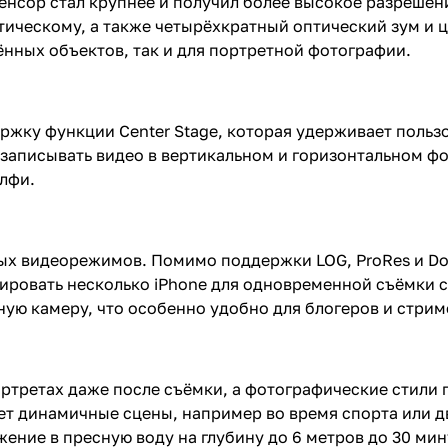
енсор стал крупнее и получил более высокое разреше
птическому, а также четырёхкратный оптический зум и 
ённых объектов, так и для портретной фотографии.
ржку функции Center Stage, которая удерживает пользо
записывать видео в вертикальном и горизонтальном фо
лфи.
х видеорежимов. Помимо поддержки LOG, ProRes и Dol
ировать несколько iPhone для одновременной съёмки с
ную камеру, что особенно удобно для блогеров и стрим
ортретах даже после съёмки, а фотографические стили
ет динамичные сцены, например во время спорта или 
ение в пресную воду на глубину до 6 метров до 30 мин