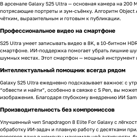
В арсенале Galaxy S25 Ultra — основная камера на 200
потрясающие портреты и зум-съёмку. Алгоритм Object 
чётким, выразительным и готовым к публикации.
Профессиональное видео на смартфоне
S25 Ultra умеет записывать видео в 8K, в 10-битном 
смартфоне. ИИ-поддержка помогает убрать лишние шумы
шумных местах. Этот смартфон — мощный инструмент и 
Интеллектуальный помощник всегда рядом
Galaxy S25 Ultra ежедневно подсказывает важное: с ут
“обвести и найти”, особенно в связке с S Pen, вы мож
изображения. Благодаря глубокому внедрению ИИ Sams
Производительность без компромиссов
Улучшенный чип Snapdragon 8 Elite For Galaxy с лёгко
обработку ИИ-задач и плавную работу с десятками п
перегрев даже в моменты максимальной активности, бу