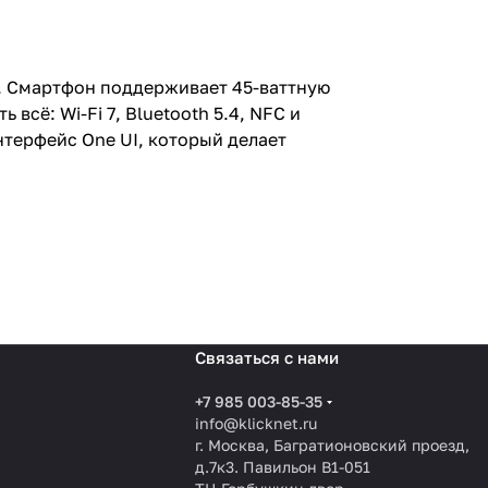
ео. Смартфон поддерживает 45-ваттную
сё: Wi-Fi 7, Bluetooth 5.4, NFC и
нтерфейс One UI, который делает
Связаться с нами
+7 985 003-85-35
info@klicknet.ru
г. Москва, Багратионовский проезд,
д.7к3. Павильон B1-051