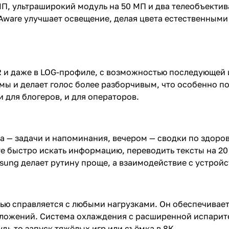
 МП, ультраширокий модуль на 50 МП и два телеобъекти
Aware улучшает освещение, делая цвета естественными
HDR и даже в LOG-профиле, с возможностью последующей
 и делает голос более разборчивым, что особенно пол
для блогеров, и для операторов.
ра — задачи и напоминания, вечером — сводки по здоро
ете быстро искать информацию, переводить тексты на 20
ung делает рутину проще, а взаимодействие с устрой
стью справляется с любыми нагрузками. Он обеспечивае
риложений. Система охлаждения с расширенной испари
дь то запуск тяжёлых игр или съёмка в 8K.