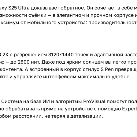
axy S25 Ultra доказывает обратное. Он сочетает в себ
зможности съёмки — в элегантном и прочном корпусе и
максимум от мобильного устройства: производительност
X с разрешением 3120×1440 точек и адаптивной частот
тью — до 2600 нит. Даже под ярким солнцем вы легко п
 контента. А встроенный в корпус стилус S Pen превра
уйте и управляйте интерфейсом максимально удобно.
. Система на базе ИИ и алгоритмы ProVisual помогут по
о обрабатывать прямо на устройстве с помощью Exper
бом расстоянии, не теряя в детализации.