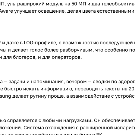
 МП, ультраширокий модуль на 50 МП и два телеобъекти
Aware улучшает освещение, делая цвета естественными
HDR и даже в LOG-профиле, с возможностью последующей
 и делает голос более разборчивым, что особенно пол
для блогеров, и для операторов.
ра — задачи и напоминания, вечером — сводки по здоро
ете быстро искать информацию, переводить тексты на 20
ung делает рутину проще, а взаимодействие с устрой
стью справляется с любыми нагрузками. Он обеспечивае
риложений. Система охлаждения с расширенной испари
дь то запуск тяжёлых игр или съёмка в 8K.