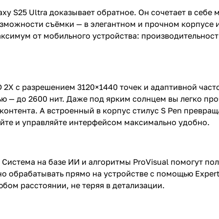
axy S25 Ultra доказывает обратное. Он сочетает в себ
зможности съёмки — в элегантном и прочном корпусе и
максимум от мобильного устройства: производительност
X с разрешением 3120×1440 точек и адаптивной частот
тью — до 2600 нит. Даже под ярким солнцем вы легко п
 контента. А встроенный в корпус стилус S Pen превра
уйте и управляйте интерфейсом максимально удобно.
. Система на базе ИИ и алгоритмы ProVisual помогут по
о обрабатывать прямо на устройстве с помощью Exper
бом расстоянии, не теряя в детализации.