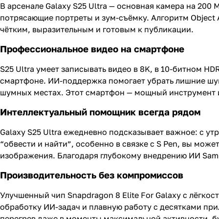
В арсенале Galaxy S25 Ultra — основная камера на 200
потрясающие портреты и зум-съёмку. Алгоритм Object 
чётким, выразительным и готовым к публикации.
Профессиональное видео на смартфоне
S25 Ultra умеет записывать видео в 8K, в 10-битном 
смартфоне. ИИ-поддержка помогает убрать лишние шумы
шумных местах. Этот смартфон — мощный инструмент и 
Интеллектуальный помощник всегда рядом
Galaxy S25 Ultra ежедневно подсказывает важное: с ут
“обвести и найти”, особенно в связке с S Pen, вы мож
изображения. Благодаря глубокому внедрению ИИ Sams
Производительность без компромиссов
Улучшенный чип Snapdragon 8 Elite For Galaxy с лёгко
обработку ИИ-задач и плавную работу с десятками п
перегрев даже в моменты максимальной активности, бу