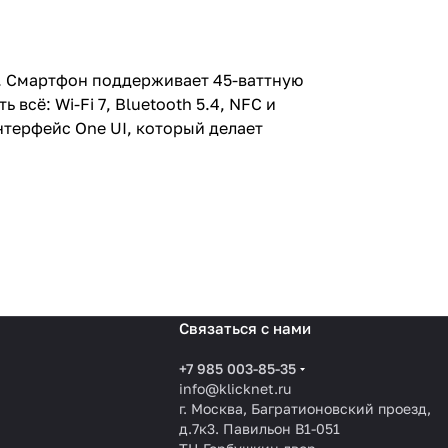
ео. Смартфон поддерживает 45-ваттную
сё: Wi-Fi 7, Bluetooth 5.4, NFC и
нтерфейс One UI, который делает
Связаться с нами
+7 985 003-85-35
info@klicknet.ru
г. Москва, Багратионовский проезд,
д.7к3. Павильон B1-051