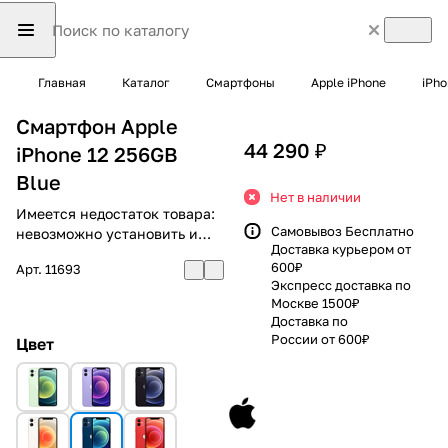
Главная
Каталог
Смартфоны
Apple iPhone
iPho
Смартфон Apple
44 290 ₽
iPhone 12 256GB
Blue
Нет в наличии
Имеется недостаток товара:
Самовывоз Бесплатно
невозможно установить и
Доставка курьером от
использовать RuStore
600₽
Арт.
11693
Экспресс доставка по
Москве 1500₽
Доставка по
России от 600₽
Цвет