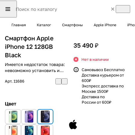
Главная
Каталог
Смартфоны
Apple iPhone
iPho
Смартфон Apple
35 490 ₽
iPhone 12 128GB
Black
Нет в наличии
Имеется недостаток товара:
Самовывоз Бесплатно
невозможно установить и
Доставка курьером от
использовать RuStore
600₽
Арт.
11686
Экспресс доставка по
Москве 1500₽
Доставка по
России от 600₽
Цвет