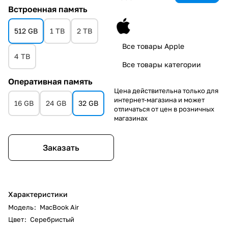
Встроенная память
512 GB
1 TB
2 TB
Все товары Apple
4 TB
Все товары категории
Оперативная память
Цена действительна только для
интернет-магазина и может
16 GB
24 GB
32 GB
отличаться от цен в розничных
магазинах
Заказать
Характеристики
Модель
:
MacBook Air
Цвет
:
Серебристый