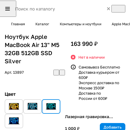
Главная
Каталог
Компьютеры и ноутбуки
Apple Mac
Ноутбук Apple
163 990 ₽
MacBook Air 13" M5
32GB 512GB SSD
Нет в наличии
Silver
Самовывоз Бесплатно
Арт.
13897
Доставка курьером от
600₽
Экспресс доставка по
Москве 1500₽
Доставка по
Цвет
России от 600₽
Лазерная гравировка
клавиатуры
Добавить
1 000 ₽