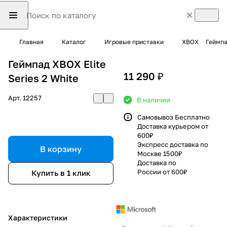
Главная
Каталог
Игровые приставки
XBOX
Геймпа
Геймпад XBOX Elite
11 290 ₽
Series 2 White
Арт.
12257
В наличии
Самовывоз Бесплатно
Доставка курьером от
600₽
Экспресс доставка по
В корзину
Москве 1500₽
Доставка по
России от 600₽
Купить в 1 клик
Характеристики