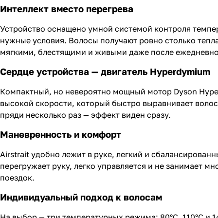
Интеллект вместо перегрева
Устройство оснащено умной системой контроля темпера
нужные условия. Волосы получают ровно столько тепла,
мягкими, блестящими и живыми даже после ежедневно
Сердце устройства — двигатель Hyperdymium
Компактный, но невероятно мощный мотор Dyson Hype
высокой скорости, который быстро выравнивает волос
пряди несколько раз — эффект виден сразу.
Маневренность и комфорт
Airstrait удобно лежит в руке, легкий и сбалансирован
перегружает руку, легко управляется и не занимает м
поездок.
Индивидуальный подход к волосам
На выбор — три температурных режима: 80°C, 110°C и 1