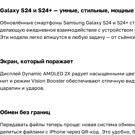
Galaxy S24 и S24+ — умные, стильные, мощные
Обновлённые смартфоны Samsung Galaxy S24 и S24+ ста
делающую ежедневное взаимодействие с устройством е
Эти модели легко впишутся в любую задачу — от съёмк
Экран, который поражает
Дисплей Dynamic AMOLED 2X радует насыщенными цветам
нит и режим Vision Booster обеспечивают отличную види
царапин и ударов.
Обмен без границ
Передавать файлы теперь проще: новая система обмена 
делиться файлами с iPhone через QR-код. Это удобно,