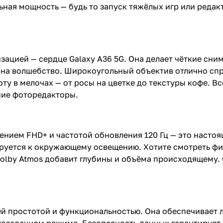
ная мощность — будь то запуск тяжёлых игр или редак
зацией — сердце Galaxy A36 5G. Она делает чёткие сни
о на волшебство. Широкоугольный объектив отлично сп
ту в мелочах — от росы на цветке до текстуры кофе. В
ние фоторедакторы.
нием FHD+ и частотой обновления 120 Гц — это настоящ
ируется к окружающему освещению. Хотите смотреть фи
 Dolby Atmos добавит глубины и объёма происходящему. 
ей простотой и функциональностью. Она обеспечивает 