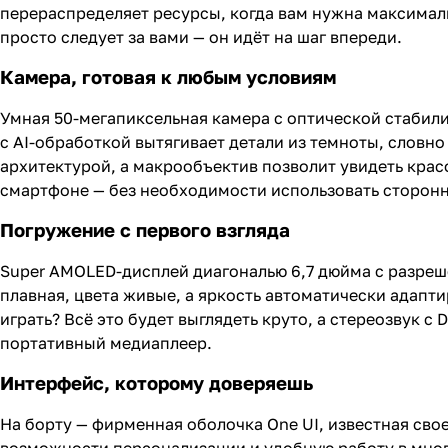
перераспределяет ресурсы, когда вам нужна максималь
просто следует за вами — он идёт на шаг впереди.
Камера, готовая к любым условиям
Умная 50-мегапиксельная камера с оптической стабили
с AI-обработкой вытягивает детали из темноты, словн
архитектурой, а макрообъектив позволит увидеть красо
смартфоне — без необходимости использовать сторон
Погружение с первого взгляда
Super AMOLED-дисплей диагональю 6,7 дюйма с разреше
плавная, цвета живые, а яркость автоматически адапт
играть? Всё это будет выглядеть круто, а стереозвук с
портативный медиаплеер.
Интерфейс, которому доверяешь
На борту — фирменная оболочка One UI, известная сво