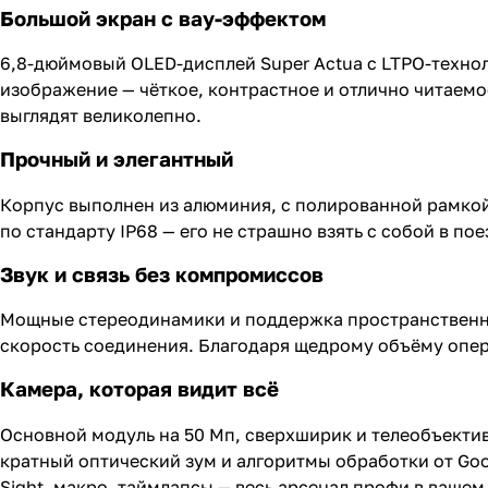
Большой экран с вау-эффектом
6,8-дюймовый OLED-дисплей Super Actua с LTPO-технол
изображение — чёткое, контрастное и отлично читаем
выглядят великолепно.
Прочный и элегантный
Корпус выполнен из алюминия, с полированной рамкой и
по стандарту IP68 — его не страшно взять с собой в по
Звук и связь без компромиссов
Мощные стереодинамики и поддержка пространственног
скорость соединения. Благодаря щедрому объёму опе
Камера, которая видит всё
Основной модуль на 50 Мп, сверхширик и телеобъектив
кратный оптический зум и алгоритмы обработки от Goo
Sight, макро, таймлапсы — весь арсенал профи в вашем