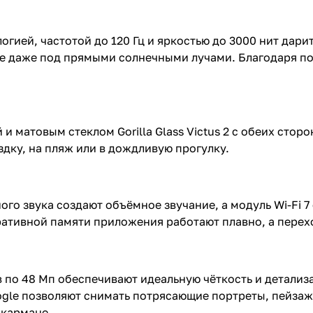
огией, частотой до 120 Гц и яркостью до 3000 нит дар
ое даже под прямыми солнечными лучами. Благодаря п
 матовым стеклом Gorilla Glass Victus 2 с обеих стор
ездку, на пляж или в дождливую прогулку.
о звука создают объёмное звучание, а модуль Wi-Fi 
ративной памяти приложения работают плавно, а пере
 по 48 Мп обеспечивают идеальную чёткость и детализ
gle позволяют снимать потрясающие портреты, пейзажи
 кармане.