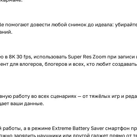
ogle помогают довести любой снимок до идеала: убирайт
аний.
ео в 8K 30 fps, использовать Super Res Zoom при запис
ент для влогеров, блогеров и всех, кто любит создават
ную работу во всех сценариях — от тяжёлых игр и реда
щает ваши данные.
работы, а в режиме Extreme Battery Saver смартфон про
можно зарядить наушники или другой гаджет прямо от т