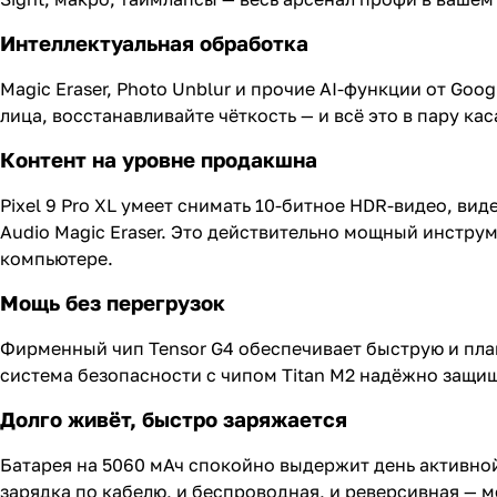
Интеллектуальная обработка
Magic Eraser, Photo Unblur и прочие AI-функции от Go
лица, восстанавливайте чёткость — и всё это в пару кас
Контент на уровне продакшна
Pixel 9 Pro XL умеет снимать 10-битное HDR-видео, вид
Audio Magic Eraser. Это действительно мощный инструм
компьютере.
Мощь без перегрузок
Фирменный чип Tensor G4 обеспечивает быструю и плав
система безопасности с чипом Titan M2 надёжно защи
Долго живёт, быстро заряжается
Батарея на 5060 мАч спокойно выдержит день активной 
зарядка по кабелю, и беспроводная, и реверсивная — 