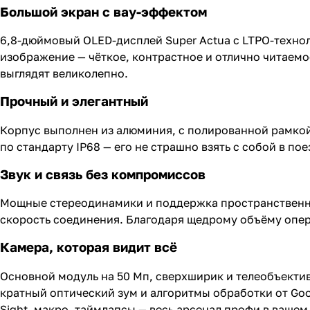
Большой экран с вау-эффектом
6,8-дюймовый OLED-дисплей Super Actua с LTPO-технол
изображение — чёткое, контрастное и отлично читаем
выглядят великолепно.
Прочный и элегантный
Корпус выполнен из алюминия, с полированной рамкой и
по стандарту IP68 — его не страшно взять с собой в по
Звук и связь без компромиссов
Мощные стереодинамики и поддержка пространственног
скорость соединения. Благодаря щедрому объёму опе
Камера, которая видит всё
Основной модуль на 50 Мп, сверхширик и телеобъектив
кратный оптический зум и алгоритмы обработки от Goo
Sight, макро, таймлапсы — весь арсенал профи в вашем