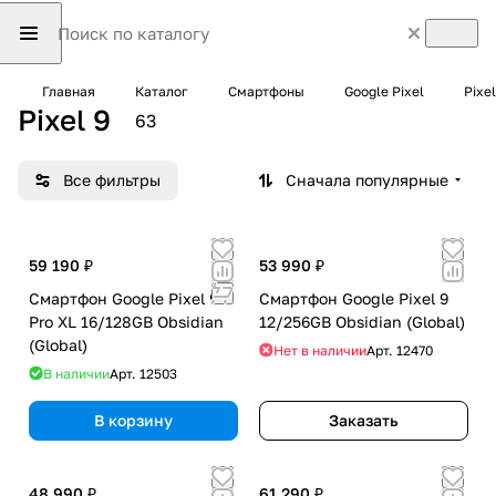
Главная
Каталог
Смартфоны
Google Pixel
Pixel
Pixel 9
63
Все фильтры
Сначала популярные
59 190 ₽
53 990 ₽
Смартфон Google Pixel 9
Смартфон Google Pixel 9
Pro XL 16/128GB Obsidian
12/256GB Obsidian (Global)
(Global)
Нет в наличии
Арт.
12470
В наличии
Арт.
12503
В корзину
Заказать
48 990 ₽
61 290 ₽