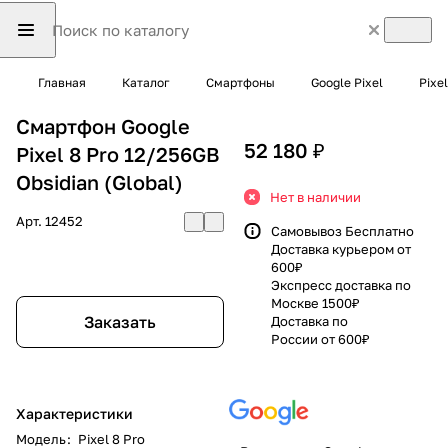
Главная
Каталог
Смартфоны
Google Pixel
Pixel
Смартфон Google
52 180 ₽
Pixel 8 Pro 12/256GB
Obsidian (Global)
Нет в наличии
Арт.
12452
Самовывоз Бесплатно
Доставка курьером от
600₽
Экспресс доставка по
Москве 1500₽
Заказать
Доставка по
России от 600₽
Характеристики
Модель
:
Pixel 8 Pro