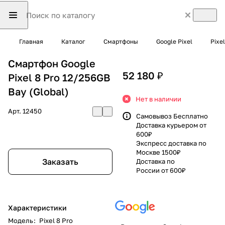
Главная
Каталог
Смартфоны
Google Pixel
Pixel
Смартфон Google
52 180 ₽
Pixel 8 Pro 12/256GB
Bay (Global)
Нет в наличии
Арт.
12450
Самовывоз Бесплатно
Доставка курьером от
600₽
Экспресс доставка по
Москве 1500₽
Заказать
Доставка по
России от 600₽
Характеристики
Модель
:
Pixel 8 Pro