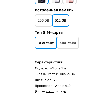
Встроенная память
256 GB
512 GB
Тип SIM-карты
Dual eSim
Sim+eSim
Характеристики
Модель
:
iPhone 17e
Тип SIM-карты
:
Dual eSim
Цвет
:
Черный
Процессор
:
Apple A19
Все характеристики