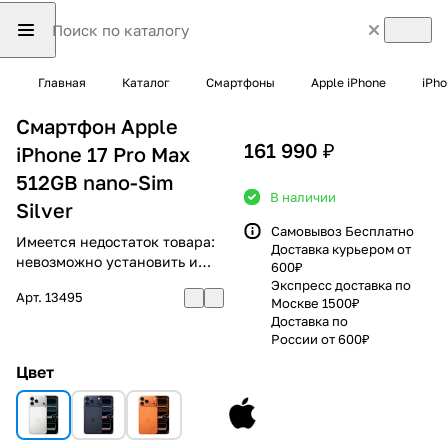
Главная
Каталог
Смартфоны
Apple iPhone
iPho
Смартфон Apple
161 990 ₽
iPhone 17 Pro Max
512GB nano-Sim
В наличии
Silver
Самовывоз Бесплатно
Имеется недостаток товара:
Доставка курьером от
невозможно установить и
600₽
использовать RuStore
Экспресс доставка по
Арт.
13495
Москве 1500₽
Доставка по
России от 600₽
Цвет