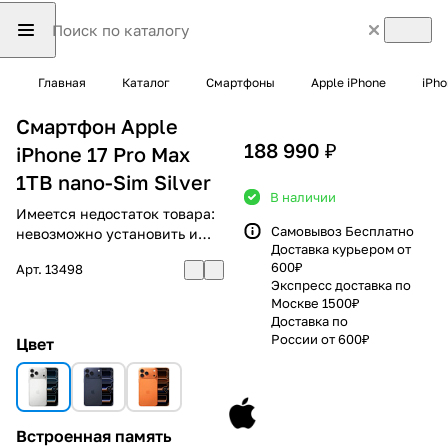
Главная
Каталог
Смартфоны
Apple iPhone
iPho
Смартфон Apple
188 990 ₽
iPhone 17 Pro Max
1TB nano-Sim Silver
В наличии
Имеется недостаток товара:
Самовывоз Бесплатно
невозможно установить и
Доставка курьером от
использовать RuStore
600₽
Арт.
13498
Экспресс доставка по
Москве 1500₽
Доставка по
России от 600₽
Цвет
Встроенная память