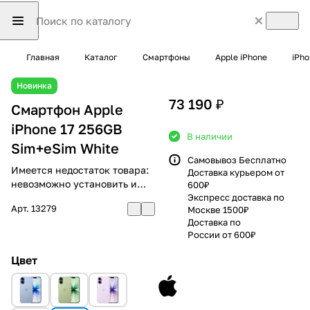
Главная
Каталог
Смартфоны
Apple iPhone
iPho
Новинка
73 190 ₽
Смартфон Apple
iPhone 17 256GB
В наличии
Sim+eSim White
Самовывоз Бесплатно
Имеется недостаток товара:
Доставка курьером от
невозможно установить и
600₽
использовать RuStore
Экспресс доставка по
Арт.
13279
Москве 1500₽
Доставка по
России от 600₽
Цвет