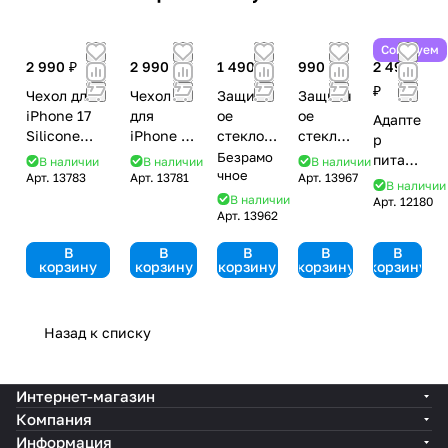
Советуем
2 990 ₽
2 990 ₽
1 490 ₽
990 ₽
2 490
₽
Чехол для
Чехол
Защитн
Защитн
iPhone 17
для
ое
ое
Адапте
Silicone
iPhone 17
стекло
стекло
р
Case with
Clear
Keephon
Remax
Безрамо
питан
В наличии
В наличии
В наличии
MagSafe
Case
e для
чное
для
Арт.
13783
Арт.
13781
Арт.
13967
ия
В наличии
Vanilla
with
iPhone
iPhone
Apple
В наличии
Арт.
12180
MagSafe
17
17
Арт.
13962
USB-C
20W
В
В
В
В
В
корзину
корзину
корзину
корзину
корзину
Назад к списку
Интернет-магазин
Компания
Информация