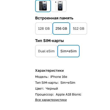
Встроенная память
128 GB
256 GB
512 GB
Тип SIM-карты
Dual eSim
Sim+eSim
Характеристики
Модель
:
iPhone 16e
Тип SIM-карты
:
Sim+eSim
Цвет
:
Черный
Процессор
:
Apple A18 Bionic
Все характеристики