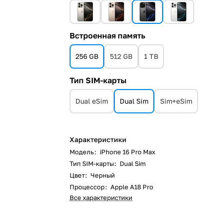
Встроенная память
256 GB
512 GB
1 TB
Тип SIM-карты
Dual eSim
Dual Sim
Sim+eSim
Характеристики
Модель
:
iPhone 16 Pro Max
Тип SIM-карты
:
Dual Sim
Цвет
:
Черный
Процессор
:
Apple A18 Pro
Все характеристики