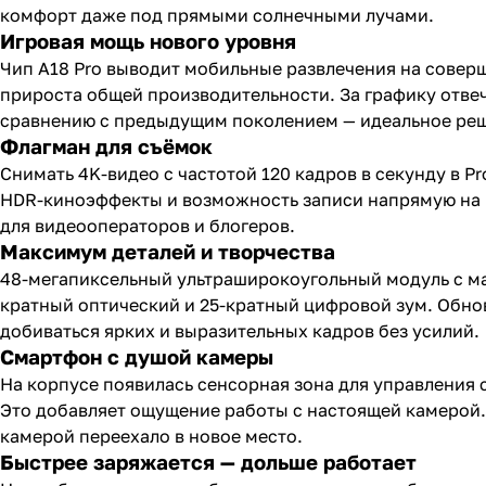
комфорт даже под прямыми солнечными лучами.
Игровая мощь нового уровня
Чип A18 Pro выводит мобильные развлечения на соверш
прироста общей производительности. За графику отвеч
сравнению с предыдущим поколением — идеальное реше
Флагман для съёмок
Снимать 4K-видео с частотой 120 кадров в секунду в Pr
HDR-киноэффекты и возможность записи напрямую на 
для видеооператоров и блогеров.
Максимум деталей и творчества
48-мегапиксельный ультраширокоугольный модуль с ма
кратный оптический и 25-кратный цифровой зум. Обно
добиваться ярких и выразительных кадров без усилий.
Смартфон с душой камеры
На корпусе появилась сенсорная зона для управления 
Это добавляет ощущение работы с настоящей камерой. 
камерой переехало в новое место.
Быстрее заряжается — дольше работает