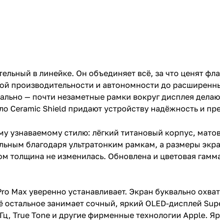
ельный в линейке. Он объединяет всё, за что ценят фл
ной производительности и автономности до расширенн
уально — почти незаметные рамки вокруг дисплея дела
кло Ceramic Shield придают устройству надёжность и п
ему узнаваемому стилю: лёгкий титановый корпус, мато
льным благодаря ультратонким рамкам, а размеры экр
ом толщина не изменилась. Обновлена и цветовая гамм
Pro Max уверенно устанавливает. Экран буквально охва
ё остальное занимает сочный, яркий OLED-дисплей Sup
 Гц, True Tone и другие фирменные технологии Apple. Я