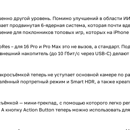
енно другой уровень. Помимо улучшений в области ИИ 
ает продвинутая 6-ядерная система, которая почти вдв
ние для поклонников топовых игр, которых на iPhone 
oRes – для 16 Pro и Pro Max это не вызов, а стандарт. 
внешний накопитель (до 10 Гбит/с через USB-C) дела
кросъёмкой теперь не уступает основной камере по р
влённый портретный режим и Smart HDR, а также креа
съёмкой — мини-трекпад, с помощью которого легко ре
А кнопку Action Button теперь можно использовать для