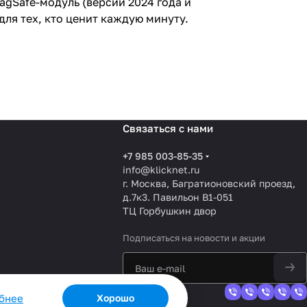
gSafe-модуль (версии 2024 года и
для тех, кто ценит каждую минуту.
Связаться с нами
+7 985 003-85-35
info@klicknet.ru
г. Москва, Багратионовский проезд,
д.7к3. Павильон B1-051
ТЦ Горбушкин двор
Подписаться
на новости и акции
обнее
Хорошо