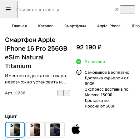
Главная
Каталог
Смартфоны
Apple iPhone
iPho
Смартфон Apple
92 190 ₽
iPhone 16 Pro 256GB
eSim Natural
В наличии
Titanium
Самовывоз Бесплатно
Имеется недостаток товара:
Доставка курьером от
невозможно установить и
600₽
использовать RuStore
Экспресс доставка по
Арт.
11236
Москве 1500₽
Доставка по
России от 600₽
Цвет