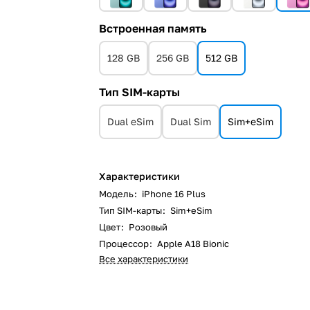
Встроенная память
128 GB
256 GB
512 GB
Тип SIM-карты
Dual eSim
Dual Sim
Sim+eSim
Характеристики
Модель
:
iPhone 16 Plus
Тип SIM-карты
:
Sim+eSim
Цвет
:
Розовый
Процессор
:
Apple A18 Bionic
Все характеристики