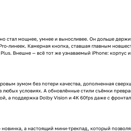
 но стал мощнее, умнее и выносливее. Он дольше держи
ro-линеек. Камерная кнопка, ставшая главным новшест
6 Plus. Внешне — всё тот же узнаваемый iPhone: корпус 
фровым зумом без потери качества, дополненная свер
 в любых условиях. А обновлённые стили съёмки превр
ой, а поддержка Dolby Vision и 4K 60fps даже с фронт
 новинка, а настоящий мини-трекпад, который позволя