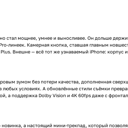
 но стал мощнее, умнее и выносливее. Он дольше держи
ro-линеек. Камерная кнопка, ставшая главным новшест
6 Plus. Внешне — всё тот же узнаваемый iPhone: корпус 
фровым зумом без потери качества, дополненная свер
 в любых условиях. А обновлённые стили съёмки превр
ой, а поддержка Dolby Vision и 4K 60fps даже с фронт
 новинка, а настоящий мини-трекпад, который позволя