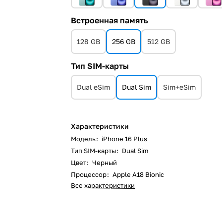
Встроенная память
128 GB
256 GB
512 GB
Тип SIM-карты
Dual eSim
Dual Sim
Sim+eSim
Характеристики
Модель
:
iPhone 16 Plus
Тип SIM-карты
:
Dual Sim
Цвет
:
Черный
Процессор
:
Apple A18 Bionic
Все характеристики