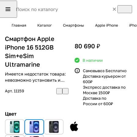
Главная
Каталог
Смартфоны
Apple iPhone
iPho
Смартфон Apple
80 690 ₽
iPhone 16 512GB
Sim+eSim
В наличии
Ultramarine
Самовывоз Бесплатно
Имеется недостаток товара:
Доставка курьером от
невозможно установить и
600₽
использовать RuStore
Экспресс доставка по
Арт.
11159
Москве 1500₽
Доставка по
России от 600₽
Цвет