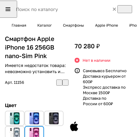
Главная
Каталог
Смартфоны
Apple iPhone
iPho
Смартфон Apple
70 280 ₽
iPhone 16 256GB
nano-Sim Pink
Нет в наличии
Имеется недостаток товара:
Самовывоз Бесплатно
невозможно установить и
Доставка курьером от
использовать RuStore
600₽
Арт.
11156
Экспресс доставка по
Москве 1500₽
Доставка по
России от 600₽
Цвет