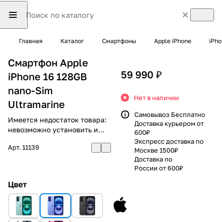
Главная
Каталог
Смартфоны
Apple iPhone
iPho
Смартфон Apple
59 990 ₽
iPhone 16 128GB
nano-Sim
Нет в наличии
Ultramarine
Самовывоз Бесплатно
Имеется недостаток товара:
Доставка курьером от
невозможно установить и
600₽
использовать RuStore
Экспресс доставка по
Арт.
11139
Москве 1500₽
Доставка по
России от 600₽
Цвет