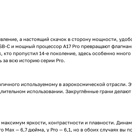
новление, а настоящий скачок в сторону мощности, удо
SB-C и мощный процессор A17 Pro превращают флагман
х, кто пропустил 14-е поколение, здесь особенно мног
ь за всю историю серии Pro.
логичного используемому в аэрокосмической отрасли. 
длительном использовании. Закруглённые грани делают 
это максимум яркости, контрастности и плавности. Дин
Max — 6,7 дюйма, у Pro — 6,1, но в обоих случаях вы п