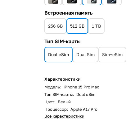
Встроенная память
256 GB
512 GB
1 TB
Тип SIM-карты
Dual eSim
Dual Sim
Sim+eSim
Характеристики
Модель
:
iPhone 15 Pro Max
Тип SIM-карты
:
Dual eSim
Цвет
:
Белый
Процессор
:
Apple A17 Pro
Все характеристики