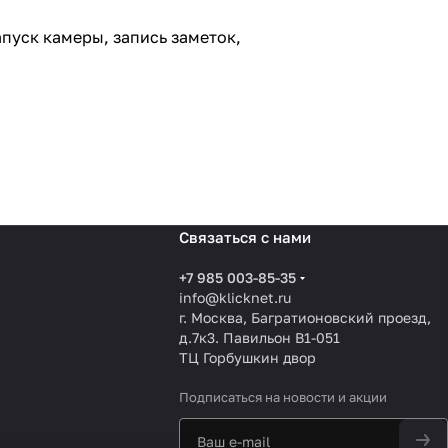
пуск камеры, запись заметок,
Связаться с нами
+7 985 003-85-35
info@klicknet.ru
г. Москва, Багратионовский проезд,
д.7к3. Павильон B1-051
ТЦ Горбушкин двор
Подписаться
на новости и акции