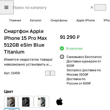
Главная
Каталог
Смартфоны
Apple iPhone
iPho
Смартфон Apple
91 290 ₽
iPhone 15 Pro Max
512GB eSim Blue
В наличии
Titanium
Самовывоз Бесплатно
Имеется недостаток товара:
Доставка курьером от
невозможно установить и
600₽
использовать RuStore
Экспресс доставка по
Арт.
11458
Москве 1500₽
Доставка по
России от 600₽
Цвет