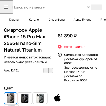
Главная
Каталог
Смартфоны
Apple iPhone
iPho
Смартфон Apple
81 390 ₽
iPhone 15 Pro Max
256GB nano-Sim
Нет в наличии
Natural Titanium
Самовывоз Бесплатно
Имеется недостаток товара:
Доставка курьером от
невозможно установить и
600₽
использовать RuStore
Экспресс доставка по
Арт.
11451
Москве 1500₽
Доставка по
России от 600₽
Цвет