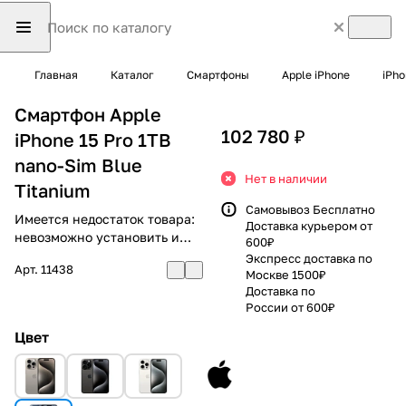
Главная
Каталог
Смартфоны
Apple iPhone
iPho
Смартфон Apple
102 780 ₽
iPhone 15 Pro 1TB
nano-Sim Blue
Нет в наличии
Titanium
Самовывоз Бесплатно
Имеется недостаток товара:
Доставка курьером от
невозможно установить и
600₽
использовать RuStore
Экспресс доставка по
Арт.
11438
Москве 1500₽
Доставка по
России от 600₽
Цвет