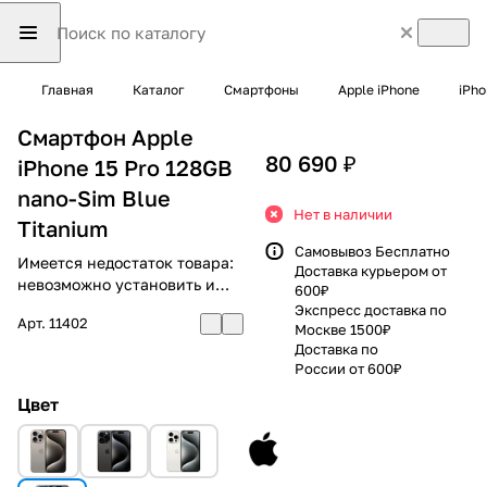
Главная
Каталог
Смартфоны
Apple iPhone
iPho
Смартфон Apple
80 690 ₽
iPhone 15 Pro 128GB
nano-Sim Blue
Нет в наличии
Titanium
Самовывоз Бесплатно
Имеется недостаток товара:
Доставка курьером от
невозможно установить и
600₽
использовать RuStore
Экспресс доставка по
Арт.
11402
Москве 1500₽
Доставка по
России от 600₽
Цвет