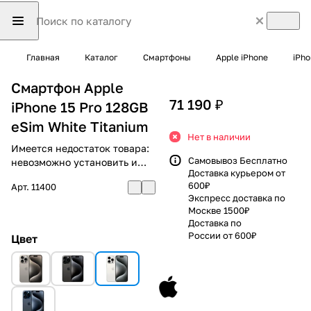
Главная
Каталог
Смартфоны
Apple iPhone
iPho
Смартфон Apple
71 190 ₽
iPhone 15 Pro 128GB
eSim White Titanium
Нет в наличии
Имеется недостаток товара:
Самовывоз Бесплатно
невозможно установить и
Доставка курьером от
использовать RuStore
600₽
Арт.
11400
Экспресс доставка по
Москве 1500₽
Доставка по
России от 600₽
Цвет