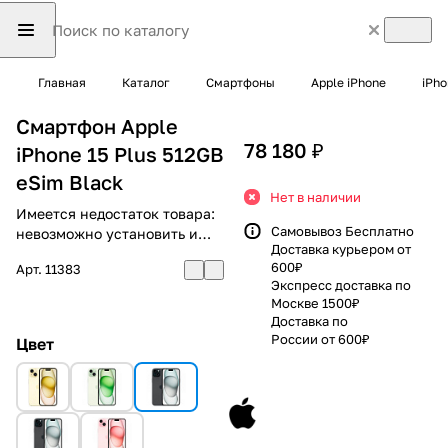
Главная
Каталог
Смартфоны
Apple iPhone
iPho
Смартфон Apple
78 180 ₽
iPhone 15 Plus 512GB
eSim Black
Нет в наличии
Имеется недостаток товара:
Самовывоз Бесплатно
невозможно установить и
Доставка курьером от
использовать RuStore
600₽
Арт.
11383
Экспресс доставка по
Москве 1500₽
Доставка по
России от 600₽
Цвет