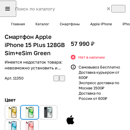
Главная
Каталог
Смартфоны
Apple iPhone
iPho
Смартфон Apple
57 990 ₽
iPhone 15 Plus 128GB
Sim+eSim Green
Нет в наличии
Имеется недостаток товара:
Самовывоз Бесплатно
невозможно установить и
Доставка курьером от
использовать RuStore
600₽
Арт.
11350
Экспресс доставка по
Москве 1500₽
Доставка по
России от 600₽
Цвет