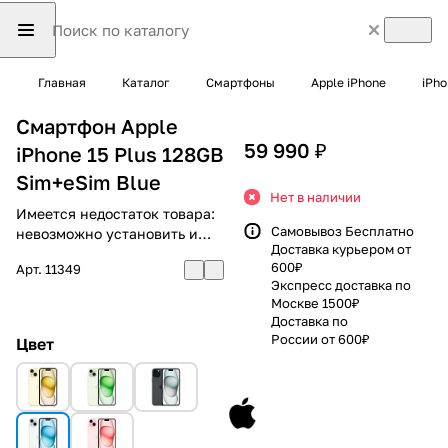
Главная
Каталог
Смартфоны
Apple iPhone
iPho
Смартфон Apple
59 990 ₽
iPhone 15 Plus 128GB
Sim+eSim Blue
Нет в наличии
Имеется недостаток товара:
Самовывоз Бесплатно
невозможно установить и
Доставка курьером от
использовать RuStore
600₽
Арт.
11349
Экспресс доставка по
Москве 1500₽
Доставка по
России от 600₽
Цвет