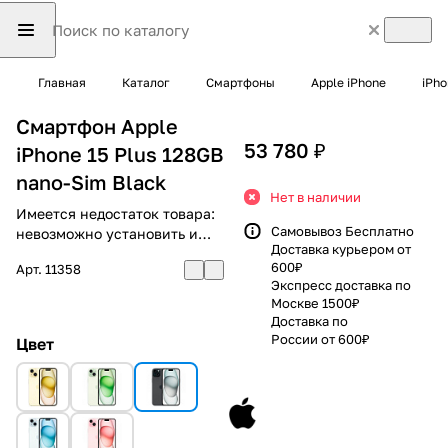
Главная
Каталог
Смартфоны
Apple iPhone
iPho
Смартфон Apple
53 780 ₽
iPhone 15 Plus 128GB
nano-Sim Black
Нет в наличии
Имеется недостаток товара:
Самовывоз Бесплатно
невозможно установить и
Доставка курьером от
использовать RuStore
600₽
Арт.
11358
Экспресс доставка по
Москве 1500₽
Доставка по
России от 600₽
Цвет