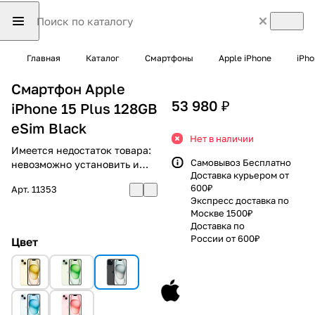
Главная
Каталог
Смартфоны
Apple iPhone
iPho
Смартфон Apple
53 980 ₽
iPhone 15 Plus 128GB
eSim Black
Нет в наличии
Имеется недостаток товара:
Самовывоз Бесплатно
невозможно установить и
Доставка курьером от
использовать RuStore
600₽
Арт.
11353
Экспресс доставка по
Москве 1500₽
Доставка по
России от 600₽
Цвет