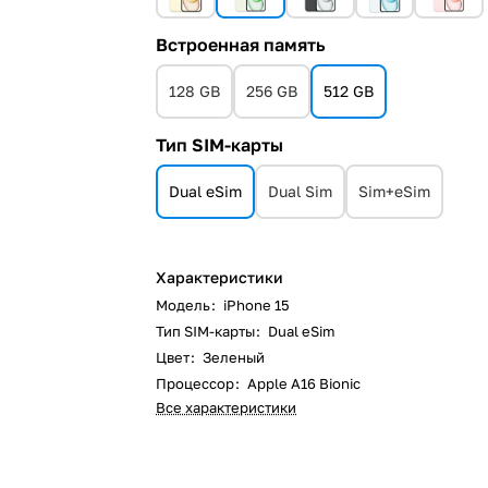
Встроенная память
128 GB
256 GB
512 GB
Тип SIM-карты
Dual eSim
Dual Sim
Sim+eSim
Характеристики
Модель
:
iPhone 15
Тип SIM-карты
:
Dual eSim
Цвет
:
Зеленый
Процессор
:
Apple A16 Bionic
Все характеристики