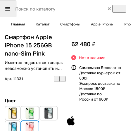
Главная
Каталог
Смартфоны
Apple iPhone
iPho
Смартфон Apple
62 480 ₽
iPhone 15 256GB
nano-Sim Pink
Нет в наличии
Имеется недостаток товара:
Самовывоз Бесплатно
невозможно установить и
Доставка курьером от
использовать RuStore
600₽
Арт.
11331
Экспресс доставка по
Москве 1500₽
Доставка по
России от 600₽
Цвет