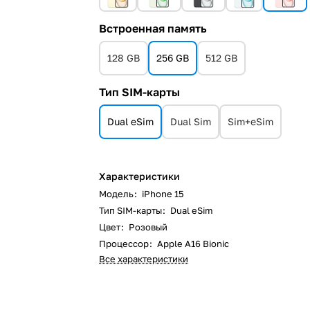
Встроенная память
128 GB
256 GB
512 GB
Тип SIM-карты
Dual eSim
Dual Sim
Sim+eSim
Характеристики
Модель
:
iPhone 15
Тип SIM-карты
:
Dual eSim
Цвет
:
Розовый
Процессор
:
Apple A16 Bionic
Все характеристики